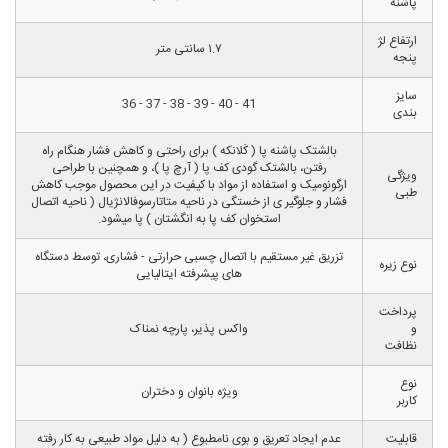
پاشنه
ارتفاع لژ
۱.۷ سانتی متر
پنجه
سایز
41 - 40 - 39 - 38 - 37 - 36
بندی
بالشتک پاشنه پا ( کَلانکه ) برای راحتی و کاهش فشار هنگام راه
رفتن، بالشتک گودی کف پا ( آرچ پا )، و همچنین با طراحی
ویژگی
ارگونومیک و استفاده از مواد با کیفیت در این محصول موجب کاهش
طبی
فشار و جلوگیر ی از خستگی در ناحیه متاتارسوفالانژیال ( ناحیه اتصال
استخوان کف پا به انگشتان ) پا میشود.
تزریق غیر مستقیم با اتصال چسبی حرارتی - فشاری، توسط دستگاه
نوع زیره
های پیشرفته ایتالیایی
پرداخت
و
واکس پذیر، پارچه نمناک
نظافت
نوع
ویژه بانوان و دختران
کاربر
قابلیت
عدم ایجاد تعریق و بوی نامطبوع ( به دلیل مواد طبیعی به کار رفته