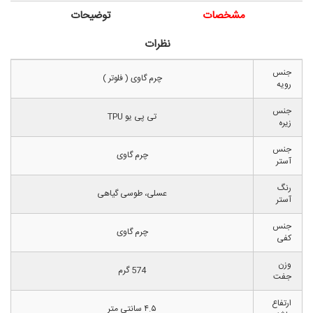
مشخصات
توضیحات
نظرات
جنس
چرم گاوی ( فلوتر )
رویه
جنس
تی پی یو TPU
زیره
جنس
چرم گاوی
آستر
رنگ
عسلی، طوسی گیاهی
آستر
جنس
چرم گاوی
کفی
وزن
574 گرم
جفت
ارتفاع
۴.۵ سانتی متر