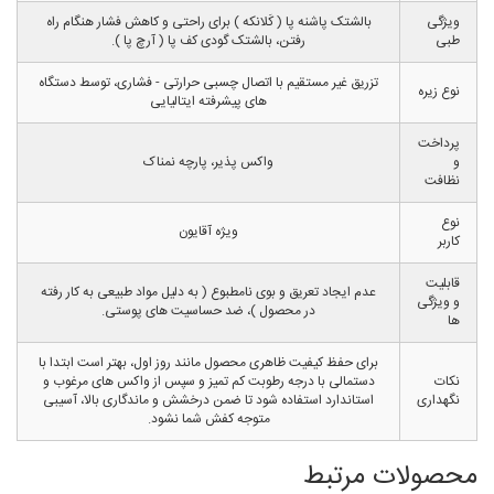
ویژگی
بالشتک پاشنه پا ( کَلانکه ) برای راحتی و کاهش فشار هنگام راه
طبی
رفتن، بالشتک گودی کف پا ( آرچ پا ).
تزریق غیر مستقیم با اتصال چسبی حرارتی - فشاری، توسط دستگاه
نوع زیره
های پیشرفته ایتالیایی
پرداخت
و
واکس پذیر، پارچه نمناک
نظافت
نوع
ویژه آقایون
کاربر
قابلیت
عدم ایجاد تعریق و بوی نامطبوع ( به دلیل مواد طبیعی به کار رفته
و ویژگی
در محصول )، ضد حساسیت های پوستی.
ها
برای حفظ کیفیت ظاهری محصول مانند روز اول، بهتر است ابتدا با
نکات
دستمالی با درجه رطوبت کم تمیز و سپس از واکس های مرغوب و
نگهداری
استاندارد استفاده شود تا ضمن درخشش و ماندگاری بالا، آسیبی
متوجه کفش شما نشود.
محصولات مرتبط