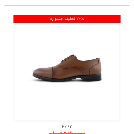
۳۰% تخفیف
جشنواره
H۰۱۶۳