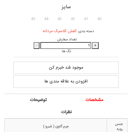
سایز
45
44
43
42
41
40
کفش کلاسیک مردانه
دسته بندی:
تعداد سفارش :
-
+
تگ ها:
موجود شد خبرم کن
افزودن به علاقه مندی ها
مشخصات
توضیحات
نظرات
جنس
چرم گاوی ( شبرو )
رویه