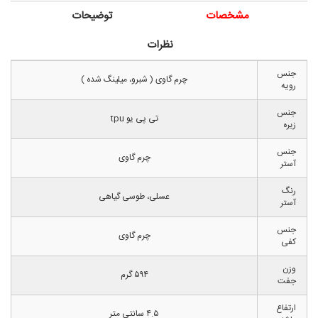
مشخصات
توضیحات
نظرات
جنس
چرم گاوی ( شبرو، میلینگ شده )
رویه
جنس
تی پی یو tpu
زیره
جنس
چرم گاوی
آستر
رنگ
عسلی، طوسی گیاهی
آستر
جنس
چرم گاوی
کفی
وزن
۵۹۴ گرم
جفت
ارتفاع
۴.۵ سانتی متر