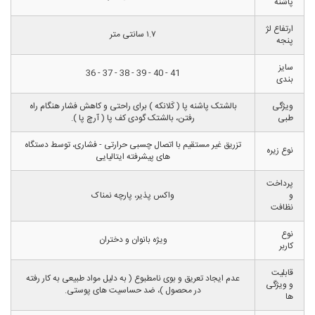
پاشنه
ارتفاع لژ
۱.۷ سانتی متر
پنجه
سایز
41 - 40 - 39 - 38 - 37 - 36
بندی
ویژگی
بالشتک پاشنه پا ( کَلانکه ) برای راحتی و کاهش فشار هنگام راه
طبی
رفتن، بالشتک گودی کف پا ( آرچ پا ).
تزریق غیر مستقیم با اتصال چسبی حرارتی - فشاری، توسط دستگاه
نوع زیره
های پیشرفته ایتالیایی
پرداخت
و
واکس پذیر، پارچه نمناک
نظافت
نوع
ویژه بانوان و دختران
کاربر
قابلیت
عدم ایجاد تعریق و بوی نامطبوع ( به دلیل مواد طبیعی به کار رفته
و ویژگی
در محصول )، ضد حساسیت های پوستی.
ها