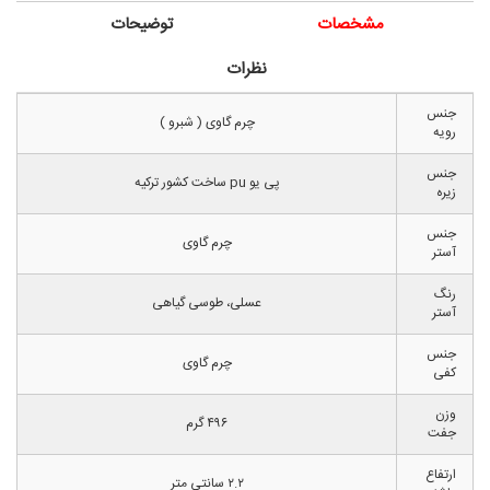
مشخصات
توضیحات
نظرات
جنس
چرم گاوی ( شبرو )
رویه
جنس
پی یو pu ساخت کشور ترکیه
زیره
جنس
چرم گاوی
آستر
رنگ
عسلی، طوسی گیاهی
آستر
جنس
چرم گاوی
کفی
وزن
۴۹۶ گرم
جفت
ارتفاع
۲.۲ سانتی متر