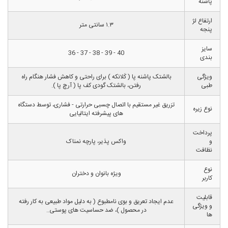
پاشنه
ارتفاع لژ
۱.۳ سانتی متر
پنجه
سایز
40 - 39 - 38 - 37 - 36
بندی
ویژگی
بالشتک پاشنه پا ( کَلانکه ) برای راحتی و کاهش فشار هنگام راه
طبی
رفتن، بالشتک گودی کف پا ( آرچ پا ).
تزریق غیر مستقیم با اتصال چسبی حرارتی - فشاری، توسط دستگاه
نوع زیره
های پیشرفته ایتالیایی
پرداخت
و
واکس پذیر، پارچه نمناک
نظافت
نوع
ویژه بانوان و دختران
کاربر
قابلیت
عدم ایجاد تعریق و بوی نامطبوع ( به دلیل مواد طبیعی به کار رفته
و ویژگی
در محصول )، ضد حساسیت های پوستی..
ها