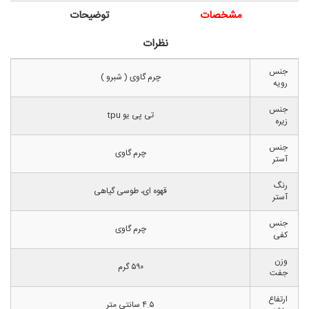
مشخصات
توضیحات
نظرات
جنس
چرم گاوی ( شبرو )
رویه
جنس
تی پی یو tpu
زیره
جنس
چرم گاوی
آستر
رنگ
قهوه ای، طوسی گیاهی
آستر
جنس
چرم گاوی
کفی
وزن
۵۹۰ گرم
جفت
ارتفاع
۴.۵ سانتی متر