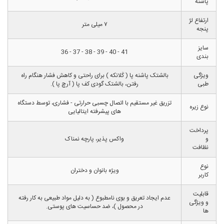
پاشنه
ارتفاع لژ
۷ میلی متر
پنجه
سایز
41 - 40 - 39 - 38 - 37 - 36
بندی
ویژگی
بالشتک پاشنه پا ( کَلانکه ) برای راحتی و کاهش فشار هنگام راه
طبی
رفتن، بالشتک گودی کف پا ( آرچ پا ).
تزریق غیر مستقیم با اتصال چسبی حرارتی - فشاری، توسط دستگاه
نوع زیره
های پیشرفته ایتالیایی
پرداخت
و
واکس پذیر، پارچه نمناک
نظافت
نوع
ویژه بانوان و دختران
کاربر
قابلیت
عدم ایجاد تعریق و بوی نامطبوع ( به دلیل مواد طبیعی به کار رفته
و ویژگی
در محصول )، ضد حساسیت های پوستی.
ها