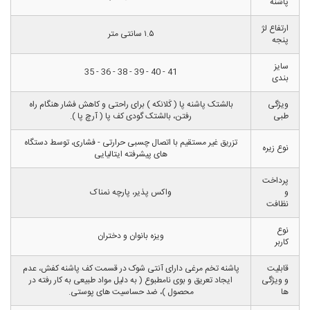
پاشنه
ارتفاع لژ
۱.۵ سانتی متر
پنجه
سایز
41 - 40 - 39 - 38 - 36 - 35
بندی
ویژگی
بالشتک پاشنه پا ( کَلانکه ) برای راحتی و کاهش فشار هنگام راه
طبی
رفتن، بالشتک گودی کف پا ( آرچ پا ).
تزریق غیر مستقیم با اتصال چسبی حرارتی - فشاری، توسط دستگاه
نوع زیره
های پیشرفته ایتالیایی
پرداخت
و
واکس پذیر، پارچه نمناک
نظافت
نوع
ویزه بانوان و دختران
کاربر
قابلیت
پاشنه تخم مرغی دارای آنتی شوک در قسمت کف پاشنه کفش، عدم
و ویژگی
ایجاد تعریق و بوی نامطبوع ( به دلیل مواد طبیعی به کار رفته در
ها
محصول )، ضد حساسیت های پوستی.