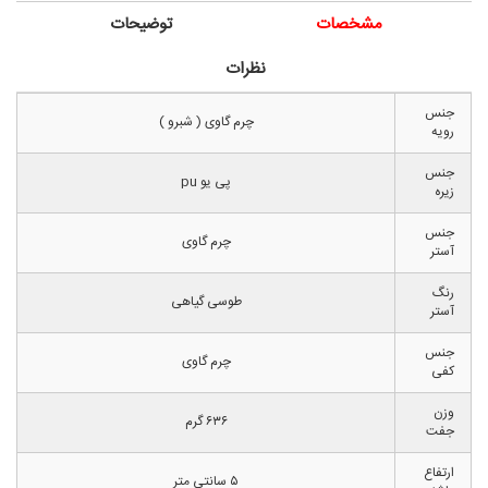
مشخصات
توضیحات
نظرات
جنس
چرم گاوی ( شبرو )
رویه
جنس
پی یو pu
زیره
جنس
چرم گاوی
آستر
رنگ
طوسی گیاهی
آستر
جنس
چرم گاوی
کفی
وزن
۶۳۶ گرم
جفت
ارتفاع
۵ سانتی متر