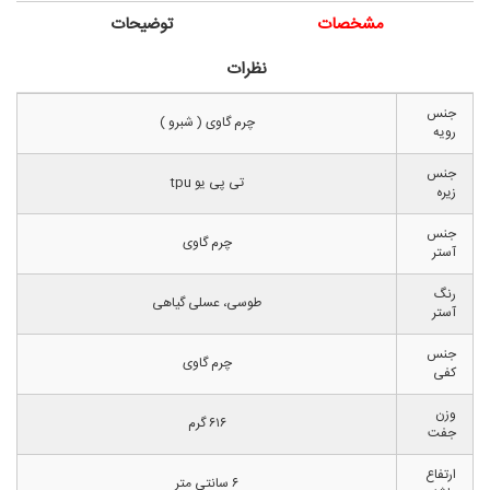
مشخصات
توضیحات
نظرات
جنس
چرم گاوی ( شبرو )
رویه
جنس
تی پی یو tpu
زیره
جنس
چرم گاوی
آستر
رنگ
طوسی، عسلی گیاهی
آستر
جنس
چرم گاوی
کفی
وزن
۶۱۶ گرم
جفت
ارتفاع
۶ سانتی متر