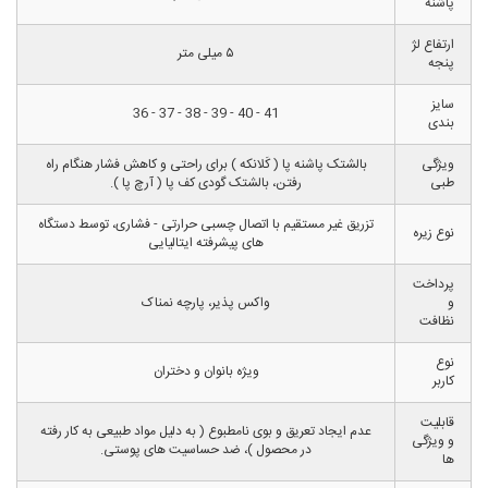
پاشنه
ارتفاع لژ
۵ میلی متر
پنجه
سایز
41 - 40 - 39 - 38 - 37 - 36
بندی
ویژگی
بالشتک پاشنه پا ( کَلانکه ) برای راحتی و کاهش فشار هنگام راه
طبی
رفتن، بالشتک گودی کف پا ( آرچ پا ).
تزریق غیر مستقیم با اتصال چسبی حرارتی - فشاری، توسط دستگاه
نوع زیره
های پیشرفته ایتالیایی
پرداخت
و
واکس پذیر، پارچه نمناک
نظافت
نوع
ویژه بانوان و دختران
کاربر
قابلیت
عدم ایجاد تعریق و بوی نامطبوع ( به دلیل مواد طبیعی به کار رفته
و ویژگی
در محصول )، ضد حساسیت های پوستی.
ها