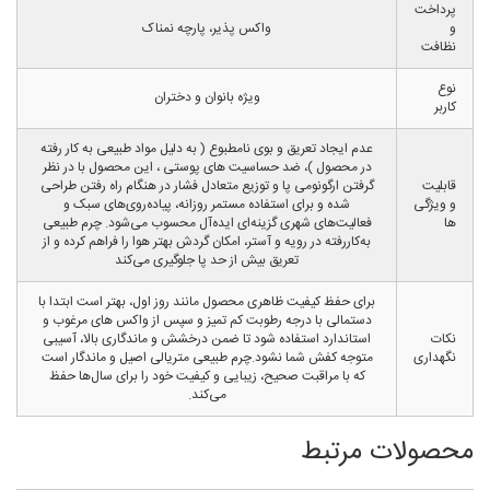
پرداخت
و
واکس پذیر، پارچه نمناک
نظافت
نوع
ویژه بانوان و دختران
کاربر
عدم ایجاد تعریق و بوی نامطبوع ( به دلیل مواد طبیعی به کار رفته
در محصول )، ضد حساسیت های پوستی ، این محصول با در نظر
قابلیت
گرفتن ارگونومی پا و توزیع متعادل فشار در هنگام راه رفتن طراحی
و ویژگی
شده و برای استفاده مستمر روزانه، پیاده‌روی‌های سبک و
ها
فعالیت‌های شهری گزینه‌ای ایده‌آل محسوب می‌شود. چرم طبیعی
به‌کاررفته در رویه و آستر، امکان گردش بهتر هوا را فراهم کرده و از
تعریق بیش از حد پا جلوگیری می‌کند
برای حفظ کیفیت ظاهری محصول مانند روز اول، بهتر است ابتدا با
دستمالی با درجه رطوبت کم تمیز و سپس از واکس های مرغوب و
نکات
استاندارد استفاده شود تا ضمن درخشش و ماندگاری بالا، آسیبی
نگهداری
متوجه کفش شما نشود.چرم طبیعی متریالی اصیل و ماندگار است
که با مراقبت صحیح، زیبایی و کیفیت خود را برای سال‌ها حفظ
می‌کند.
محصولات مرتبط