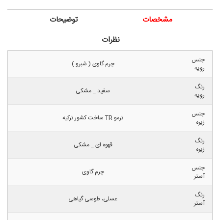
مشخصات
توضیحات
نظرات
جنس
چرم گاوی ( شبرو )
رویه
رنگ
سفید _ مشکی
رویه
جنس
ترمو TR ساخت کشور ترکیه
زیره
رنگ
قهوه ای _ مشکی
زیره
جنس
چرم گاوی
آستر
رنگ
عسلی، طوسی گیاهی
آستر