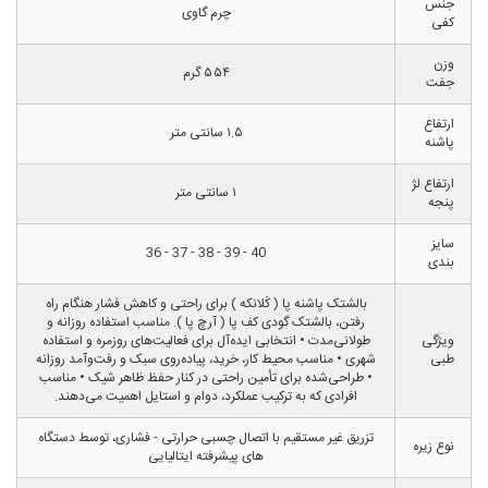
جنس
چرم گاوی
کفی
وزن
۵۵۴ گرم
جفت
ارتفاع
۱.۵ سانتی متر
پاشنه
ارتفاع لژ
۱ سانتی متر
پنجه
سایز
40 - 39 - 38 - 37 - 36
بندی
بالشتک پاشنه پا ( کَلانکه ) برای راحتی و کاهش فشار هنگام راه
رفتن، بالشتک گودی کف پا ( آرچ پا ). مناسب استفاده روزانه و
ویژگی
طولانی‌مدت • انتخابی ایده‌آل برای فعالیت‌های روزمره و استفاده
طبی
شهری • مناسب محیط کار، خرید، پیاده‌روی سبک و رفت‌وآمد روزانه
• طراحی‌شده برای تأمین راحتی در کنار حفظ ظاهر شیک • مناسب
افرادی که به ترکیب عملکرد، دوام و استایل اهمیت می‌دهند.
تزریق غیر مستقیم با اتصال چسبی حرارتی - فشاری، توسط دستگاه
نوع زیره
های پیشرفته ایتالیایی