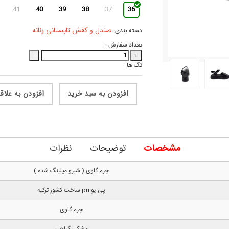
41
40
39
38
37
36
صندل و کفش تابستانی زنانه
دسته بندی:
تعداد سفارش :
-
+
تگ ها:
افزودن به سبد خرید
افزودن به علاق
مشخصات
توضیحات
نظرات
چرم گاوی ( شبرو میلینگ شده )
پی یو pu ساخت کشور ترکیه
چرم گاوی
مشکی گیاهی