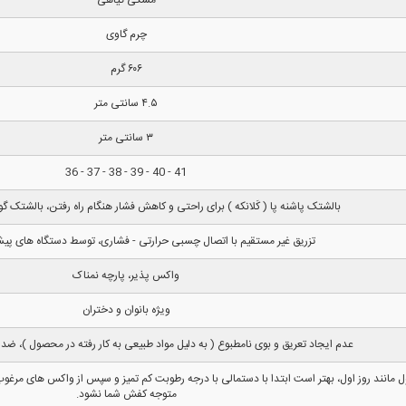
چرم گاوی
۶۰۶ گرم
۴.۵ سانتی متر
۳ سانتی متر
41 - 40 - 39 - 38 - 37 - 36
بالشتک پاشنه پا ( کَلانکه ) برای راحتی و کاهش فشار هنگام راه رفتن، بالشتک گود
تزریق غیر مستقیم با اتصال چسبی حرارتی - فشاری، توسط دستگاه های پیشر
واکس پذیر، پارچه نمناک
ویژه بانوان و دختران
عدم ایجاد تعریق و بوی نامطبوع ( به دلیل مواد طبیعی به کار رفته در محصول )،
نند روز اول، بهتر است ابتدا با دستمالی با درجه رطوبت کم تمیز و سپس از واکس های مرغوب
متوجه کفش شما نشود.