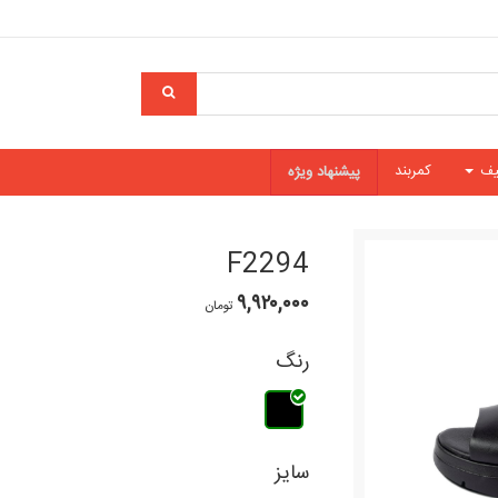
یف
کمربند
پیشنهاد ویژه
F2294
۹,۹۲۰,۰۰۰
تومان
رنگ
سایز