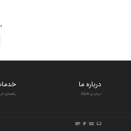
بر
درباره ما
خدمات
درباره ی R&W
راهنمای خری