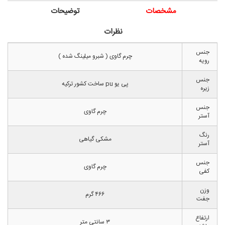
مشخصات
توضیحات
نظرات
جنس
چرم گاوی ( شبرو میلینگ شده )
رویه
جنس
پی یو pu ساخت کشور ترکیه
زیره
جنس
چرم گاوی
آستر
رنگ
مشکی گیاهی
آستر
جنس
چرم گاوی
کفی
وزن
۴۶۶ گرم
جفت
ارتفاع
۳ سانتی متر