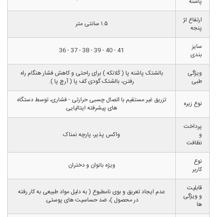
پاشنه
ارتفاع لژ
۱.۵ سانتی متر
پنجه
سایز
41 - 40 - 39 - 38 - 37 - 36
بندی
ویژگی
بالشتک پاشنه پا ( کَلانکه ) برای راحتی و کاهش فشار هنگام راه
طبی
رفتن، بالشتک گودی کف پا ( آرچ پا ).
تزریق غیر مستقیم با اتصال چسبی حرارتی - فشاری، توسط دستگاه
نوع زیره
های پیشرفته ایتالیایی
پرداخت
و
واکس پذیر، پارچه نمناک
نظافت
نوع
ویژه بانوان و دختران
کاربر
قابلیت
عدم ایجاد تعریق و بوی نامطبوع ( به دلیل مواد طبیعی به کار رفته
و ویژگی
در محصول )، ضد حساسیت های پوستی.
ها