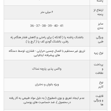
پاشنه
ارتفاع لژ
۶ میلی متر
پنجه
سایز
41 - 40 - 39 - 38 - 37 - 36
بندی
ویژگی
بالشتک پاشنه پا ( کَلانکه ) برای راحتی و کاهش فشار هنگام راه
طبی
رفتن، بالشتک گودی کف پا ( آرچ پا ).
تزریق غیر مستقیم با اتصال چسبی حرارتی - فشاری، توسط دستگاه
نوع زیره
های پیشرفته ایتالیایی
پرداخت
و
واکس پذیر، پارچه نمناک
نظافت
نوع
ویژه بانوان و دختران
کاربر
قابلیت
عدم ایجاد تعریق و بوی نامطبوع ( به دلیل مواد طبیعی به کار رفته
و ویژگی
در محصول )، ضد حساسیت های پوستی.
ها