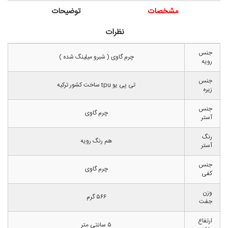
مشخصات
توضیحات
نظرات
جنس
چرم گاوی ( شبرو میلینگ شده )
رویه
جنس
تی پی یو tpu ساخت کشور ترکیه
زیره
جنس
چرم گاوی
آستر
رنگ
هم رنگ رویه
آستر
جنس
چرم گاوی
کفی
وزن
۵۶۶ گرم
جفت
ارتفاع
۵ سانتی متر