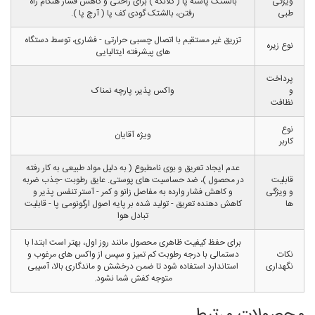
ویژگی
بالشتک پاشنه پا ( کَلانکه ) برای راحتی و کاهش فشار هنگام راه
طبی
رفتن، بالشتک گودی کف پا ( آرچ پا ).
تزریق غیر مستقیم با اتصال چسبی حرارتی - فشاری، توسط دستگاه
نوع زیره
های پیشرفته ایتالیایی
پرداخت
و
واکس پذیر، پارچه نمناک
نظافت
نوع
ویژه آقایان
کاربر
عدم ایجاد تعریق و بوی نامطبوع ( به دلیل مواد طبیعی به کار رفته
قابلیت
در محصول )، ضد حساسیت های پوستی. عایق رطوبت -جذب ضربه
و ویژگی
و کاهش فشار وارده به مفاصل زانو و کمر - آستر تنفس پذیر و
ها
کاهش دهنده تعریق - تولید شده بر پایه اصول ارگونومی پا - قابلیت
تبادل هوا
برای حفظ کیفیت ظاهری محصول مانند روز اول، بهتر است ابتدا با
نکات
دستمالی با درجه رطوبت کم تمیز و سپس از واکس های مرغوب و
نگهداری
استاندارد استفاده شود تا ضمن درخشش و ماندگاری بالا، آسیبی
متوجه کفش شما نشود.