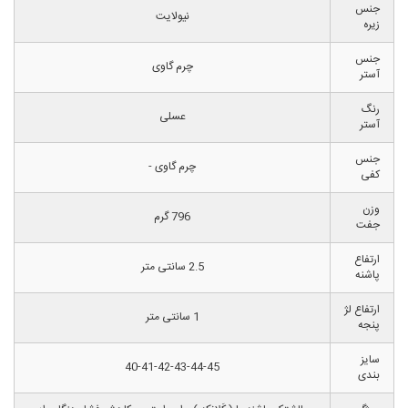
جنس
نیولایت
زیره
جنس
چرم گاوی
آستر
رنگ
عسلی
آستر
جنس
چرم گاوی -
کفی
وزن
796 گرم
جفت
ارتفاع
2.5 سانتی متر
پاشنه
ارتفاع لژ
1 سانتی متر
پنجه
سایز
40-41-42-43-44-45
بندی