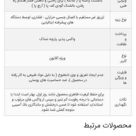
ویژگی
بالشتک پاشنه پا ( کَلانکه ) برای راحتی و کاهش فشار هنگام راه
طبی
رفتن، بالشتک گودی کف پا ( آرچ پا ).
تزریق غیر مستقیم با اتصال چسبی حرارتی - فشاری، توسط دستگاه
نوع زیره
های پیشرفته ایتالیایی
پرداخت
و
واکس پذیر، پارچه نمناک
نظافت
نوع
ویژه آقایون
کاربر
قابلیت
عدم ایجاد تعریق و بوی نامطبوع ( به دلیل مواد طبیعی به کار رفته
و ویژگی
در محصول )، ضد حساسیت های پوستی.
ها
برای حفظ کیفیت ظاهری محصول مانند روز اول، بهتر است ابتدا با
نکات
دستمالی با درجه رطوبت کم تمیز و سپس از واکس های مرغوب و
نگهداری
استاندارد استفاده شود تا ضمن درخشش و ماندگاری بالا، آسیبی
متوجه کفش شما نشود.
محصولات مرتبط