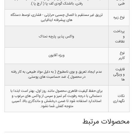
طبی
رفتن، بالشتک گودی کف پا ( آرچ پا ).
تزریق غیر مستقیم با اتصال چسبی حرارتی - فشاری، توسط دستگاه
نوع زیره
های پیشرفته ایتالیایی
پرداخت
و
واکس پذیر، پارچه نمناک
نظافت
نوع
ویژه آقایون
کاربر
قابلیت
عدم ایجاد تعریق و بوی نامطبوع ( به دلیل مواد طبیعی به کار رفته
و ویژگی
در محصول )، ضد حساسیت های پوستی.
ها
برای حفظ کیفیت ظاهری محصول مانند روز اول، بهتر است ابتدا با
نکات
دستمالی با درجه رطوبت کم تمیز و سپس از واکس های مرغوب و
نگهداری
استاندارد استفاده شود تا ضمن درخشش و ماندگاری بالا، آسیبی
متوجه کفش شما نشود.
محصولات مرتبط