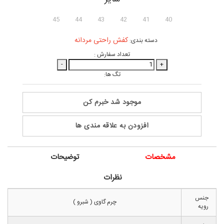
45
44
43
42
41
40
کفش راحتی مردانه
دسته بندی:
تعداد سفارش :
-
+
تگ ها:
موجود شد خبرم کن
افزودن به علاقه مندی ها
مشخصات
توضیحات
نظرات
جنس
چرم گاوی ( شبرو )
رویه