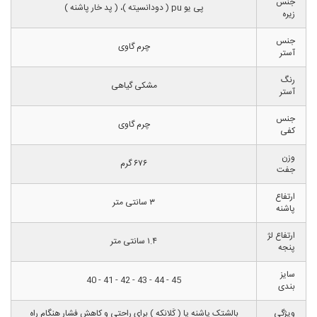
جنس
پی یو pu ( دودانسیته )، ( پد خار پاشنه )
زیره
جنس
چرم گاوی
آستر
رنگ
مشکی گیاهی
آستر
جنس
چرم گاوی
کفی
وزن
۶۷۶ گرم
جفت
ارتفاع
۳ سانتی متر
پاشنه
ارتفاع لژ
۱.۴ سانتی متر
پنجه
سایز
45 - 44 - 43 - 42 - 41 - 40
بندی
ویژگی
بالشتک پاشنه پا ( کَلانکه ) برای راحتی و کاهش فشار هنگام راه