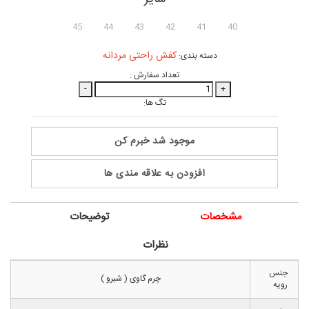
45
44
43
42
41
40
کفش راحتی مردانه
دسته بندی:
تعداد سفارش :
-
+
تگ ها:
موجود شد خبرم کن
افزودن به علاقه مندی ها
مشخصات
توضیحات
نظرات
جنس
چرم گاوی ( شبرو )
رویه