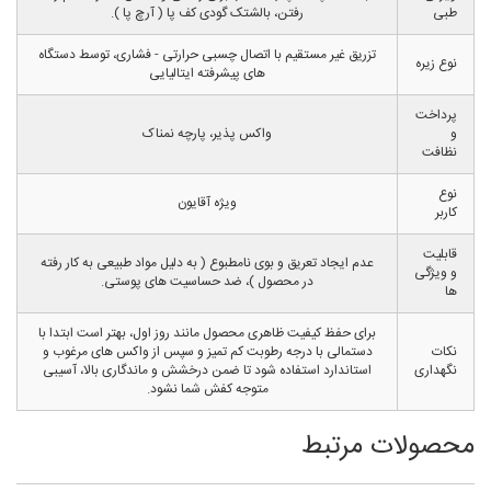
طبی
رفتن، بالشتک گودی کف پا ( آرچ پا ).
تزریق غیر مستقیم با اتصال چسبی حرارتی - فشاری، توسط دستگاه
نوع زیره
های پیشرفته ایتالیایی
پرداخت
و
واکس پذیر، پارچه نمناک
نظافت
نوع
ویژه آقایون
کاربر
قابلیت
عدم ایجاد تعریق و بوی نامطبوع ( به دلیل مواد طبیعی به کار رفته
و ویژگی
در محصول )، ضد حساسیت های پوستی.
ها
برای حفظ کیفیت ظاهری محصول مانند روز اول، بهتر است ابتدا با
نکات
دستمالی با درجه رطوبت کم تمیز و سپس از واکس های مرغوب و
نگهداری
استاندارد استفاده شود تا ضمن درخشش و ماندگاری بالا، آسیبی
متوجه کفش شما نشود.
محصولات مرتبط