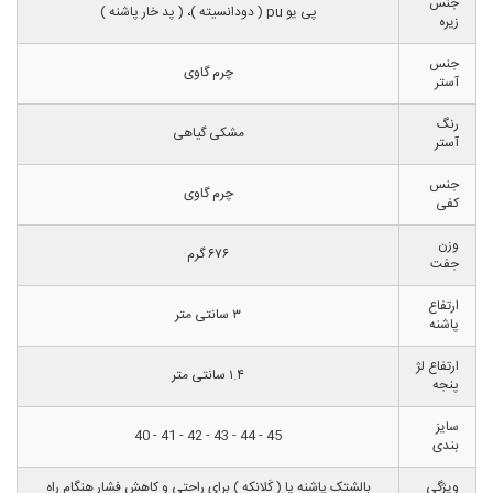
جنس
پی یو pu ( دودانسیته )، ( پد خار پاشنه )
زیره
جنس
چرم گاوی
آستر
رنگ
مشکی گیاهی
آستر
جنس
چرم گاوی
کفی
وزن
۶۷۶ گرم
جفت
ارتفاع
۳ سانتی متر
پاشنه
ارتفاع لژ
۱.۴ سانتی متر
پنجه
سایز
45 - 44 - 43 - 42 - 41 - 40
بندی
ویژگی
بالشتک پاشنه پا ( کَلانکه ) برای راحتی و کاهش فشار هنگام راه