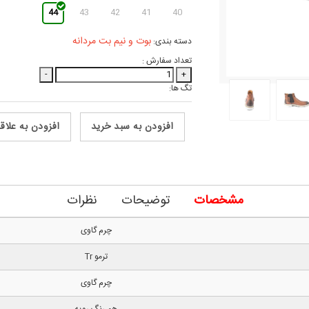
44
43
42
41
40
بوت و نیم بت مردانه
دسته بندی:
تعداد سفارش :
-
+
تگ ها:
افزودن به سبد خرید
افزودن به علاق
مشخصات
توضیحات
نظرات
چرم گاوی
ترمو Tr
چرم گاوی
هم رنگ رویه