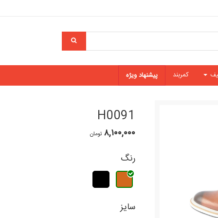
یف
کمربند
پیشنهاد ویژه
H0091
۸,۱۰۰,۰۰۰
تومان
رنگ
سایز