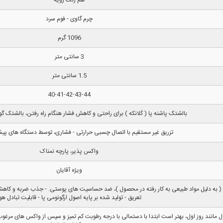
چرم گاوی - فوم سرد
1096 گرم
3 سانتی متر
1.5 سانتی متر
40-41-42-43-44
بالشتک پاشنه پا ( کَلانکه ) برای راحتی و کاهش فشار هنگام راه رفتن، بالشتک گود
تزریق غیر مستقیم با اتصال چسبی حرارتی - فشاری، توسط دستگاه های پیشر
واکس پذیر، پارچه نمناک
ویژه آقایان
 ( به دلیل مواد طبیعی به کار رفته در محصول )، ضد حساسیت های پوستی. - جذب ضربه و کاهش 
تعریق - تولید شده بر پایه اصول ارگونومی پا - قابلیت تبادل هو
نند روز اول، بهتر است ابتدا با دستمالی با درجه رطوبت کم تمیز و سپس از واکس های مرغوب