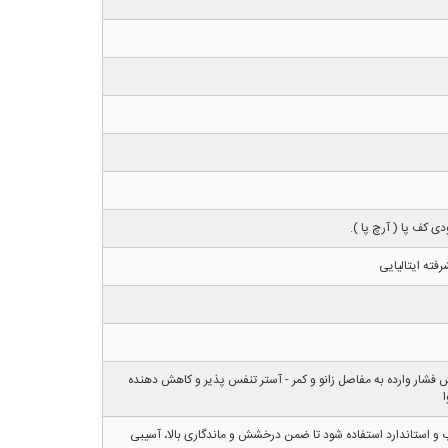
ی کف پا ( آرچ پا ).
فته ایتالیایی
فشار وارده به مفاصل زانو و کمر - آستر تنفس پذیر و کاهش دهنده
ا
 و استاندارد استفاده شود تا ضمن درخشش و ماندگاری بالا، آسیبی