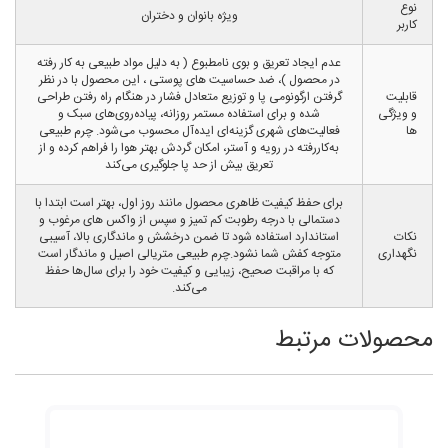
نوع
ویژه بانوان و دختران
کاربر
عدم ایجاد تعریق و بوی نامطبوع ( به دلیل مواد طبیعی به کار رفته
در محصول )، ضد حساسیت های پوستی ، این محصول با در نظر
قابلیت
گرفتن ارگونومی پا و توزیع متعادل فشار در هنگام راه رفتن طراحی
و ویژگی
شده و برای استفاده مستمر روزانه، پیاده‌روی‌های سبک و
ها
فعالیت‌های شهری گزینه‌ای ایده‌آل محسوب می‌شود. چرم طبیعی
به‌کاررفته در رویه و آستر، امکان گردش بهتر هوا را فراهم کرده و از
تعریق بیش از حد پا جلوگیری می‌کند
برای حفظ کیفیت ظاهری محصول مانند روز اول، بهتر است ابتدا با
دستمالی با درجه رطوبت کم تمیز و سپس از واکس های مرغوب و
نکات
استاندارد استفاده شود تا ضمن درخشش و ماندگاری بالا، آسیبی
نگهداری
متوجه کفش شما نشود.چرم طبیعی متریالی اصیل و ماندگار است
که با مراقبت صحیح، زیبایی و کیفیت خود را برای سال‌ها حفظ
می‌کند.
محصولات مرتبط