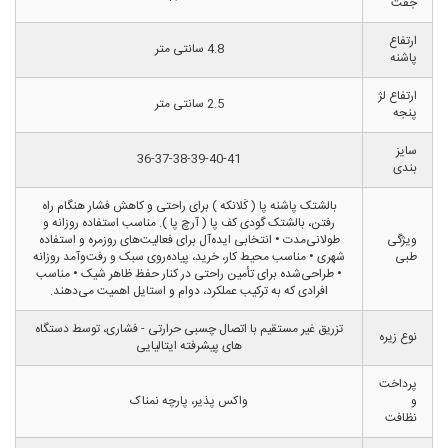
جفت
ارتفاع
4.8 سانتی متر
پاشنه
ارتفاع لژ
2.5 سانتی متر
پنجه
سایز
36-37-38-39-40-41
بندی
بالشتک پاشنه پا ( کَلانکه ) برای راحتی و کاهش فشار هنگام راه
رفتن، بالشتک گودی کف پا ( آرچ پا ). مناسب استفاده روزانه و
ویژگی
طولانی‌مدت • انتخابی ایده‌آل برای فعالیت‌های روزمره و استفاده
طبی
شهری • مناسب محیط کار، خرید، پیاده‌روی سبک و رفت‌وآمد روزانه
• طراحی‌شده برای تأمین راحتی در کنار حفظ ظاهر شیک • مناسب
افرادی که به ترکیب عملکرد، دوام و استایل اهمیت می‌دهند.
تزریق غیر مستقیم با اتصال چسبی حرارتی - فشاری، توسط دستگاه
نوع زیره
های پیشرفته ایتالیایی
پرداخت
و
واکس پذیر، پارچه نمناک
نظافت