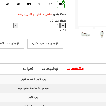
41
40
39
38
37
36
کفش راحتی و اداری زنانه
دسته بندی:
تعداد سفارش :
-
+
تگ ها:
افزودن به سبد خرید
افزودن به علاق
مشخصات
توضیحات
نظرات
چرم گاوی ( شبرو، فلوتر )
پی یو pu ساخت کشور ترکیه
چرم گاوی
طوسی، عسلی گیاهی