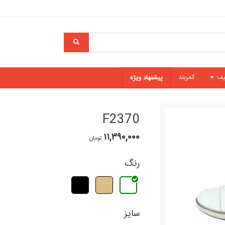
یف
کمربند
پیشنهاد ویژه
F2370
۱۱,۳۹۰,۰۰۰
تومان
رنگ
سایز