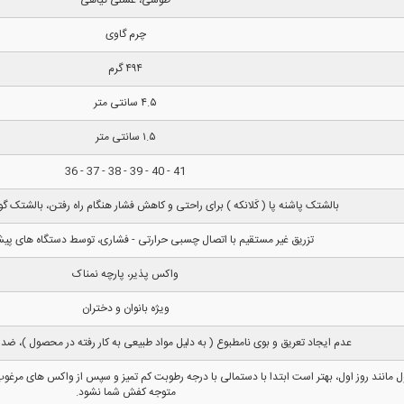
چرم گاوی
۴۹۴ گرم
۴.۵ سانتی متر
۱.۵ سانتی متر
41 - 40 - 39 - 38 - 37 - 36
بالشتک پاشنه پا ( کَلانکه ) برای راحتی و کاهش فشار هنگام راه رفتن، بالشتک گود
تزریق غیر مستقیم با اتصال چسبی حرارتی - فشاری، توسط دستگاه های پیشر
واکس پذیر، پارچه نمناک
ویژه بانوان و دختران
عدم ایجاد تعریق و بوی نامطبوع ( به دلیل مواد طبیعی به کار رفته در محصول )،
نند روز اول، بهتر است ابتدا با دستمالی با درجه رطوبت کم تمیز و سپس از واکس های مرغوب
متوجه کفش شما نشود.