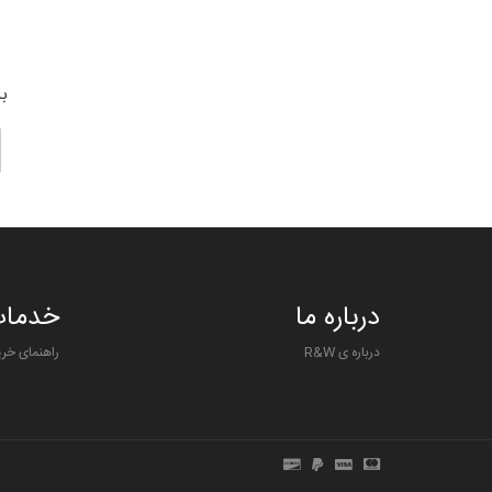
بر
درباره ما
خدمات
درباره ی R&W
راهنمای خری