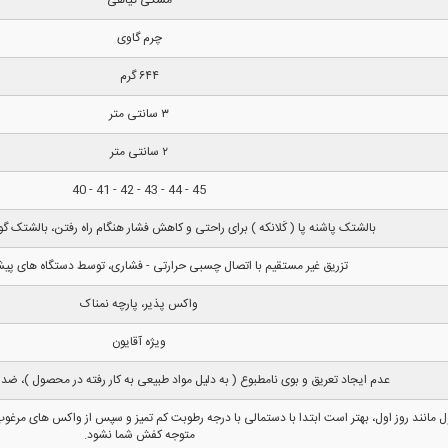
چرم گاوی
۶۴۴ گرم
۳ سانتی متر
۲ سانتی متر
45 - 44 - 43 - 42 - 41 - 40
بالشتک پاشنه پا ( کَلانکه ) برای راحتی و کاهش فشار هنگام راه رفتن، بالشتک گود
تزریق غیر مستقیم با اتصال چسبی حرارتی - فشاری، توسط دستگاه های پیشر
واکس پذیر، پارچه نمناک
ویژه آقایون
عدم ایجاد تعریق و بوی نامطبوع ( به دلیل مواد طبیعی به کار رفته در محصول )،
نند روز اول، بهتر است ابتدا با دستمالی با درجه رطوبت کم تمیز و سپس از واکس های مرغوب
متوجه کفش شما نشود.