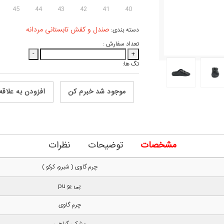
45
44
43
42
41
40
صندل و کفش تابستانی مردانه
دسته بندی:
تعداد سفارش :
-
+
تگ ها:
موجود شد خبرم کن
افزودن به علاقه
مشخصات
توضیحات
نظرات
چرم گاوی ( شبرو، کرکو )
پی یو pu
چرم گاوی
مشکی گیاهی