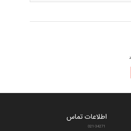
د
اطلاعات تماس
021-34271