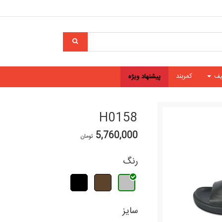
یف
کمربند
پیشنهاد ویژه
H0158
5,760,000
تومان
رنگ
سایز