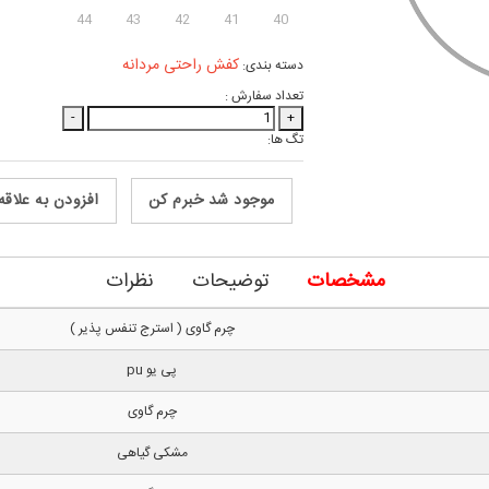
44
43
42
41
40
کفش راحتی مردانه
دسته بندی:
تعداد سفارش :
-
+
تگ ها:
موجود شد خبرم کن
افزودن به علاقه
مشخصات
توضیحات
نظرات
چرم گاوی ( استرج تنفس پذیر )
پی یو pu
چرم گاوی
مشکی گیاهی