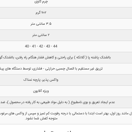
چرم گاوی
۷۰۲ گرم
۳.۵ سانتی متر
۲ سانتی متر
44 - 43 - 42 - 41 - 40
بالشتک پاشنه پا ( کَلانکه ) برای راحتی و کاهش فشار هنگام راه رفتن، بالشتک گود
تزریق غیر مستقیم با اتصال چسبی حرارتی - فشاری، توسط دستگاه های پیشر
واکس پذیر، پارچه نمناک
ویژه آقایون
عدم ایجاد تعریق و بوی نامطبوع ( به دلیل مواد طبیعی به کار رفته در محصول )،
نند روز اول، بهتر است ابتدا با دستمالی با درجه رطوبت کم تمیز و سپس از واکس های مرغوب
متوجه کفش شما نشود.