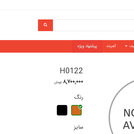
یف
کمربند
پیشنهاد ویژه
H0122
۸,۷۰۰,۰۰۰
تومان
رنگ
سایز