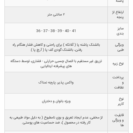
پاشنه
ارتفاع لژ
۲ سانتی متر
پنجه
سایز
41 - 40 - 39 - 38 - 37 - 36
بندی
ویژگی
بالشتک پاشنه پا ( کَلانکه ) برای راحتی و کاهش فشار هنگام راه
طبی
رفتن، بالشتک گودی کف پا ( آرچ پا ).
تزریق غیر مستقیم با اتصال چسبی حرارتی - فشاری، توسط دستگاه
نوع زیره
های پیشرفته ایتالیایی
پرداخت
و
واکس پذیر، پارچه نمناک
نظافت
نوع
ویژه بانوان و دختران
کاربر
قابلیت
لژ مخفی، عدم ایجاد تعریق و بوی نامطبوع ( به دلیل مواد طبیعی به
و ویژگی
کار رفته در محصول )، ضد حساسیت های پوستی.
ها