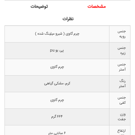
مشخصات
توضیحات
نظرات
جنس
چرم گاوی ( شبرو میلینگ شده )
رویه
جنس
پی یو pu
زیره
جنس
چرم گاوی
آستر
رنگ
کرم، مشکی گیاهی
آستر
جنس
چرم گاوی
کفی
وزن
۶۶۴ گرم
جفت
ارتفاع
۶ سانتی متر