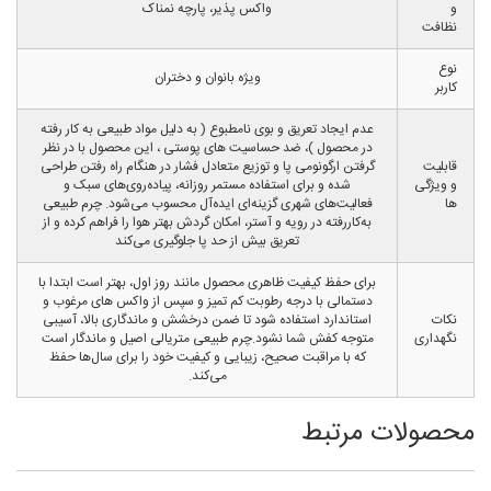
و
واکس پذیر، پارچه نمناک
نظافت
نوع
ویژه بانوان و دختران
کاربر
عدم ایجاد تعریق و بوی نامطبوع ( به دلیل مواد طبیعی به کار رفته
در محصول )، ضد حساسیت های پوستی ، این محصول با در نظر
قابلیت
گرفتن ارگونومی پا و توزیع متعادل فشار در هنگام راه رفتن طراحی
و ویژگی
شده و برای استفاده مستمر روزانه، پیاده‌روی‌های سبک و
ها
فعالیت‌های شهری گزینه‌ای ایده‌آل محسوب می‌شود. چرم طبیعی
به‌کاررفته در رویه و آستر، امکان گردش بهتر هوا را فراهم کرده و از
تعریق بیش از حد پا جلوگیری می‌کند
برای حفظ کیفیت ظاهری محصول مانند روز اول، بهتر است ابتدا با
دستمالی با درجه رطوبت کم تمیز و سپس از واکس های مرغوب و
نکات
استاندارد استفاده شود تا ضمن درخشش و ماندگاری بالا، آسیبی
نگهداری
متوجه کفش شما نشود.چرم طبیعی متریالی اصیل و ماندگار است
که با مراقبت صحیح، زیبایی و کیفیت خود را برای سال‌ها حفظ
می‌کند.
محصولات مرتبط