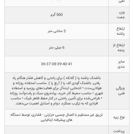
کفی
وزن
560 گرم
جفت
ارتفاع
5 سانتی متر
پاشنه
ارتفاع لژ
6 میلی متر
پنجه
سایز
36-37-38-39-40-41
بندی
بالشتک پاشنه پا ( کَلانکه ) برای راحتی و کاهش فشار هنگام راه
رفتن، بالشتک گودی کف پا ( آرچ پا ). مناسب استفاده روزانه و
ویژگی
طولانی‌مدت • انتخابی ایده‌آل برای فعالیت‌های روزمره و استفاده
طبی
شهری • مناسب محیط کار، خرید، پیاده‌روی سبک و رفت‌وآمد روزانه
• طراحی‌شده برای تأمین راحتی در کنار حفظ ظاهر شیک • مناسب
افرادی که به ترکیب عملکرد، دوام و استایل اهمیت می‌دهند.
تزریق غیر مستقیم با اتصال چسبی حرارتی - فشاری، توسط دستگاه
نوع زیره
های پیشرفته ایتالیایی
پرداخت