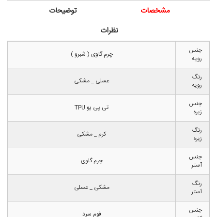
مشخصات
توضیحات
نظرات
جنس
چرم گاوی ( شبرو )
رویه
رنگ
عسلی _ مشکی
رویه
جنس
تی پی یو TPU
زیره
رنگ
کرم _ مشکی
زیره
جنس
چرم گاوی
آستر
رنگ
مشکی _ عسلی
آستر
جنس
فوم سرد