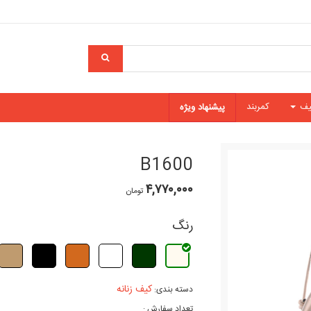
یف
کمربند
پیشنهاد ویژه
B1600
۴,۷۷۰,۰۰۰
تومان
رنگ
کیف زنانه
دسته بندی:
تعداد سفارش :