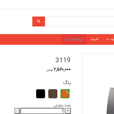
یف
کمربند
پیشنهاد ویژه
3119
۲,۵۶۰,۰۰۰
تومان
رنگ
تعداد سفارش :
-
+