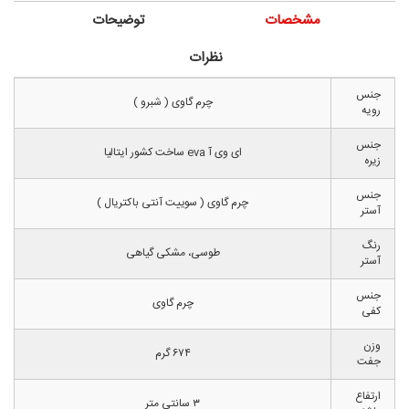
مشخصات
توضیحات
نظرات
جنس
چرم گاوی ( شبرو )
رویه
جنس
ای وی آ eva ساخت کشور ایتالیا
زیره
جنس
چرم گاوی ( سوییت آنتی باکتریال )
آستر
رنگ
طوسی، مشکی گیاهی
آستر
جنس
چرم گاوی
کفی
وزن
۶۷۴ گرم
جفت
ارتفاع
۳ سانتی متر