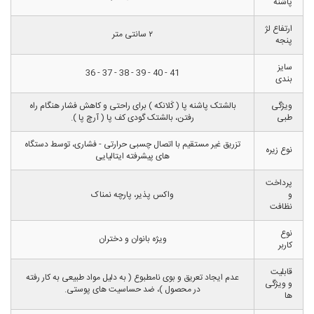
پاشنه
ارتفاع لژ
۲ سانتی متر
پنجه
سایز
41 - 40 - 39 - 38 - 37 - 36
بندی
ویژگی
بالشتک پاشنه پا ( کَلانکه ) برای راحتی و کاهش فشار هنگام راه
طبی
رفتن، بالشتک گودی کف پا ( آرچ پا ).
تزریق غیر مستقیم با اتصال چسبی حرارتی - فشاری، توسط دستگاه
نوع زیره
های پیشرفته ایتالیایی
پرداخت
و
واکس پذیر، پارچه نمناک
نظافت
نوع
ویژه بانوان و دختران
کاربر
قابلیت
عدم ایجاد تعریق و بوی نامطبوع ( به دلیل مواد طبیعی به کار رفته
و ویژگی
در محصول )، ضد حساسیت های پوستی.
ها