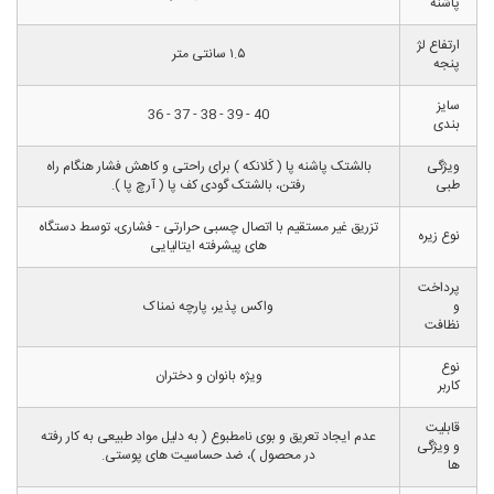
پاشنه
ارتفاع لژ
۱.۵ سانتی متر
پنجه
سایز
40 - 39 - 38 - 37 - 36
بندی
ویژگی
بالشتک پاشنه پا ( کَلانکه ) برای راحتی و کاهش فشار هنگام راه
طبی
رفتن، بالشتک گودی کف پا ( آرچ پا ).
تزریق غیر مستقیم با اتصال چسبی حرارتی - فشاری، توسط دستگاه
نوع زیره
های پیشرفته ایتالیایی
پرداخت
و
واکس پذیر، پارچه نمناک
نظافت
نوع
ویژه بانوان و دختران
کاربر
قابلیت
عدم ایجاد تعریق و بوی نامطبوع ( به دلیل مواد طبیعی به کار رفته
و ویژگی
در محصول )، ضد حساسیت های پوستی.
ها